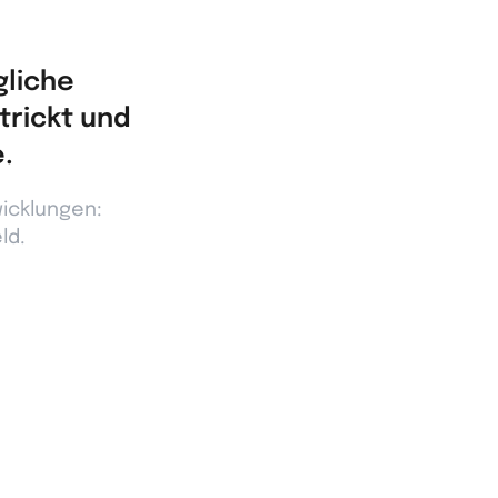
gliche
trickt und
.
wicklungen:
ld.