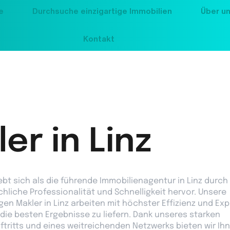
e
Durchsuche einzigartige Immobilien
Über u
Kontakt
er in Linz
bt sich als die führende Immobilienagentur in Linz durch
chliche Professionalität und Schnelligkeit hervor. Unsere
igen Makler in Linz arbeiten mit höchster Effizienz und Exp
die besten Ergebnisse zu liefern. Dank unseres starken
tritts und eines weitreichenden Netzwerks bieten wir Ih