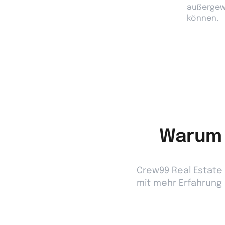
außergewö
können.
Warum 
Crew99 Real Estate s
mit mehr Erfahrung 