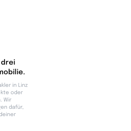
 drei
obilie.
ler in Linz
ekte oder
. Wir
en dafür,
 deiner