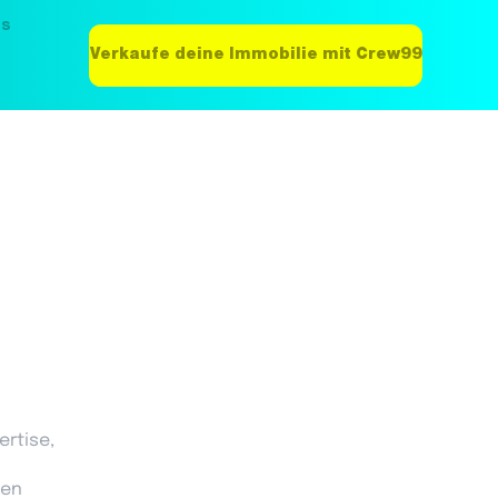
ns
Verkaufe deine Immobilie mit Crew99
ertise,
nen