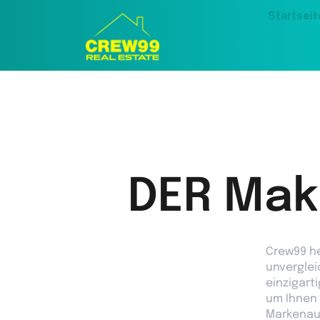
Startseit
DER Makl
Crew99 he
unverglei
einzigart
um Ihnen 
Markenauf