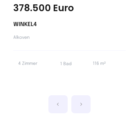
378.500 Euro
WINKEL4
Alkoven
4 Zimmer
116 m²
1 Bad