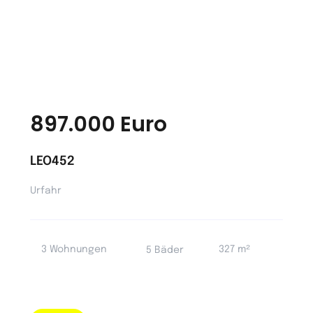
897.000 Euro
LEO452
Urfahr
3 Wohnungen
327 m²
5 Bäder