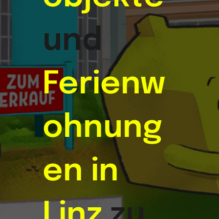
und
Ferienw
ohnung
en in
Linz
zu