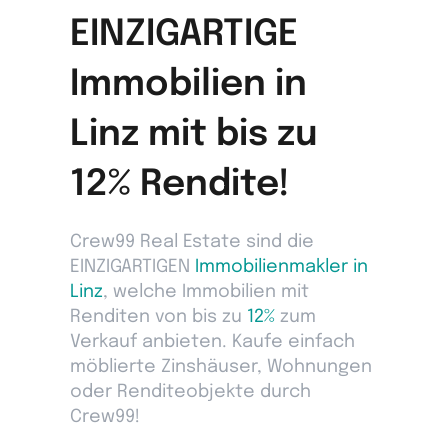
EINZIGARTIGE
Immobilien in
Linz mit bis zu
12% Rendite!
Crew99 Real Estate sind die
EINZIGARTIGEN
Immobilienmakler in
Linz
, welche Immobilien mit
Renditen von bis zu
12%
zum
Verkauf anbieten. Kaufe einfach
möblierte Zinshäuser, Wohnungen
oder Renditeobjekte durch
Crew99!