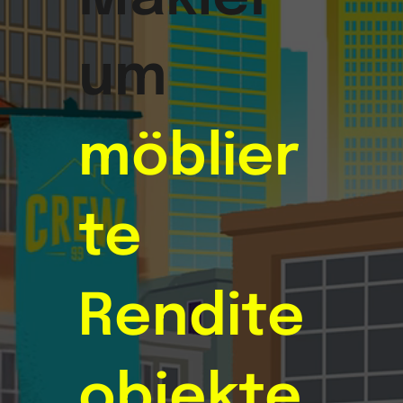
um
möblier
te
Rendite
objekte