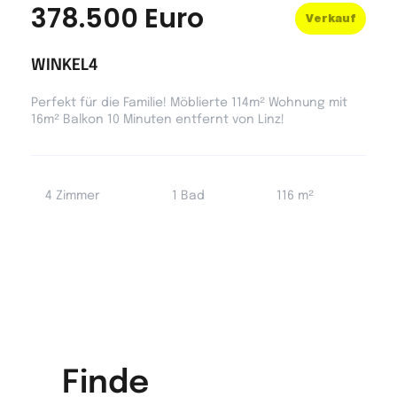
378.500 Euro
Verkauf
WINKEL4
Perfekt für die Familie! Möblierte 114m² Wohnung mit
16m² Balkon 10 Minuten entfernt von Linz!
4 Zimmer
1 Bad
116 m²
Finde